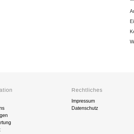
A
E
K
W
ation
Rechtliches
Impressum
ns
Datenschutz
ngen
rtung
t